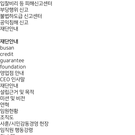
입찰비리 등 피해신고센터
부당행위 신고
불법하도급 신고센터
공익침해 신고
재단안내
재단안내
busan
credit
guarantee
foundation
영업점 안내
CEO 인사말
재단안내
설립근거 및 목적
미션 및 비전
연혁
임원현황
조직도
사훈/시민감동경영 헌장
임직원 행동강령