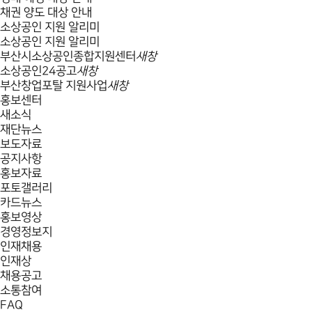
채권 양도 대상 안내
소상공인 지원 알리미
소상공인 지원 알리미
부산시소상공인종합지원센터
새창
소상공인24공고
새창
부산창업포탈 지원사업
새창
홍보센터
새소식
재단뉴스
보도자료
공지사항
홍보자료
포토갤러리
카드뉴스
홍보영상
경영정보지
인재채용
인재상
채용공고
소통참여
FAQ