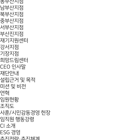
동부산지점
남부산지점
북부산지점
중부산지점
서부산지점
부산진지점
재기지원센터
강서지점
기장지점
희망드림센터
CEO 인사말
재단안내
설립근거 및 목적
미션 및 비전
연혁
임원현황
조직도
사훈/시민감동경영 헌장
임직원 행동강령
CI 소개
ESG 경영
추진전략·추진체계