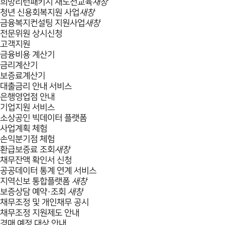
희망리턴패키지 재도전교육
새창
청년 신용회복지원 사업
새창
금융복지컨설팅 지원사업
새창
전문위원 상시신청
고객지원
금융비용 계산기
금리계산기
보증료계산기
대출금리 안내 서비스
은행영업점 안내
기업지원 서비스
소상공인 빅데이터 플랫폼
사업계획 체험
손익분기점 체험
환급보증료 조회
새창
채무잔액 확인서 신청
공공데이터 통계 연계 서비스
지역신보 통합플랫폼
새창
보증상담 예약·조회
새창
채무조정 및 개인채무 공시
채무조정 지원제도 안내
경매 예정 대상 안내