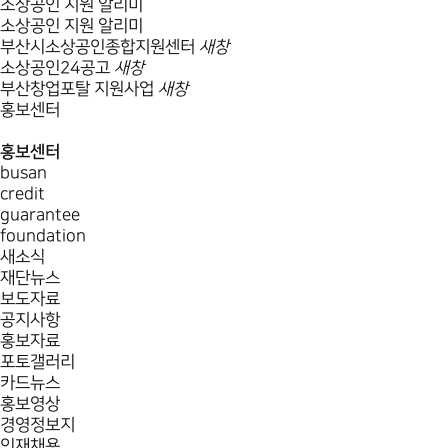
소상공인 지원 알리미
소상공인 지원 알리미
부산시소상공인종합지원센터
새창
소상공인24공고
새창
부산창업포탈 지원사업
새창
홍보센터
홍보센터
busan
credit
guarantee
foundation
새소식
재단뉴스
보도자료
공지사항
홍보자료
포토갤러리
카드뉴스
홍보영상
경영정보지
인재채용