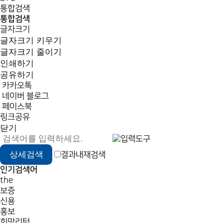
통합검색
통합검색
글자크기
글자크기 키우기
글자크기 줄이기
인쇄하기
공유하기
카카오톡
네이버 블로그
페이스북
링크공유
닫기
검
검
상세검색
결과내재검색
색
색
어
인기검색어
입
the
력
보증
신용
홍보
희망리턴