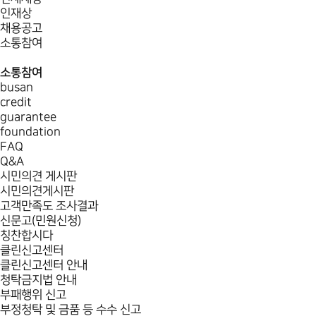
인재상
채용공고
소통참여
소통참여
busan
credit
guarantee
foundation
FAQ
Q&A
시민의견 게시판
시민의견게시판
고객만족도 조사결과
신문고(민원신청)
칭찬합시다
클린신고센터
클린신고센터 안내
청탁금지법 안내
부패행위 신고
부정청탁 및 금품 등 수수 신고