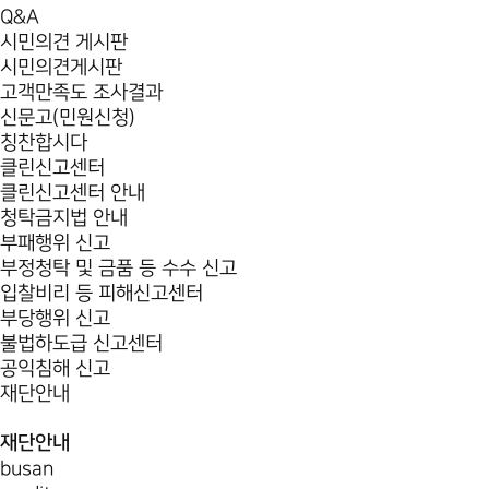
Q&A
시민의견 게시판
시민의견게시판
고객만족도 조사결과
신문고(민원신청)
칭찬합시다
클린신고센터
클린신고센터 안내
청탁금지법 안내
부패행위 신고
부정청탁 및 금품 등 수수 신고
입찰비리 등 피해신고센터
부당행위 신고
불법하도급 신고센터
공익침해 신고
재단안내
재단안내
busan