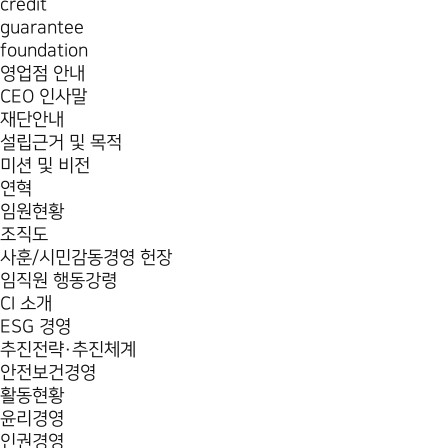
credit
guarantee
foundation
영업점 안내
CEO 인사말
재단안내
설립근거 및 목적
미션 및 비전
연혁
임원현황
조직도
사훈/시민감동경영 헌장
임직원 행동강령
CI 소개
ESG 경영
추진전략·추진체계
안전보건경영
활동현황
윤리경영
인권경영