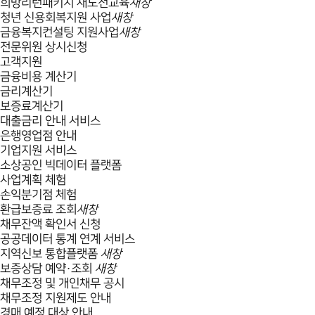
희망리턴패키지 재도전교육
새창
청년 신용회복지원 사업
새창
금융복지컨설팅 지원사업
새창
전문위원 상시신청
고객지원
금융비용 계산기
금리계산기
보증료계산기
대출금리 안내 서비스
은행영업점 안내
기업지원 서비스
소상공인 빅데이터 플랫폼
사업계획 체험
손익분기점 체험
환급보증료 조회
새창
채무잔액 확인서 신청
공공데이터 통계 연계 서비스
지역신보 통합플랫폼
새창
보증상담 예약·조회
새창
채무조정 및 개인채무 공시
채무조정 지원제도 안내
경매 예정 대상 안내