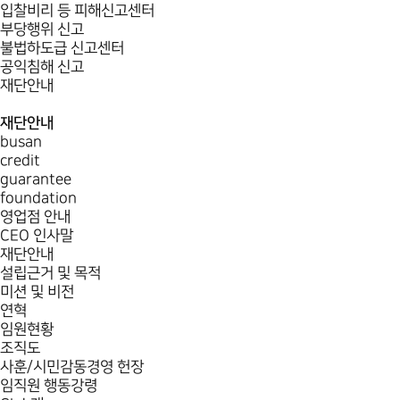
입찰비리 등 피해신고센터
부당행위 신고
불법하도급 신고센터
공익침해 신고
재단안내
재단안내
busan
credit
guarantee
foundation
영업점 안내
CEO 인사말
재단안내
설립근거 및 목적
미션 및 비전
연혁
임원현황
조직도
사훈/시민감동경영 헌장
임직원 행동강령