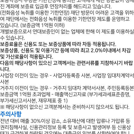
보증약정시 무방문 기한연장에 동의한 고객에게 재단 방문없이 정해
진 계좌에 보증료 입금후 연장처리를 해드리고 있습니다.
(전화음성 녹취를 이용한 기한연장) 재단 방문이 어려운 고객을 위하
여 재단에서는 전화음성 녹취를 이용한 기한연장 제도를 운영하고
있습니다. (보증금액 1억원 이하)
개별보증으로서 연대보증인이 없는 업체에 한해 이 제도를 이용하실
수 있습니다.
보증료율은 신용도 또는 보증상품에 따라 차등 적용됩니다.
보증상품, 신용도 및 이용기간 등에 따라 최고 2.0%이내에서 차감
및 가산료율이 적용됩니다.
다음의 해당사항이 있으신 고객께서는 관련서류를 지참하시기 바랍
니다.
사업장 이전이 있는 경우 - 사업자등록증 사본, 사업장 임대차계약서
사본
거주지 이전이 있는 경우 - 거주지 임대차 계약서사본, 주민등록등본
보증금액 1억원 초과업체 - 매출액신고자료 (부가세과세표준증명,
부가세신고서사본, 재무제표 중 1)
※ 해당사항이 없으신 고객분께서는 준비하시지 않으셔도 됩니다.
주의사항
전년 대비 매출 30%이상 감소, 소유재산에 대한 압류나 가압류 등
권리침해사실, 신용관리정보 등록 및 보증사고 발생여부 등 신용상
태가 급격하게 하락된 경우에는 대출금의 일부를 상환하여야 합니