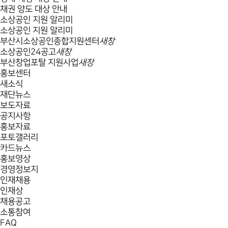
채권 양도 대상 안내
소상공인 지원 알리미
소상공인 지원 알리미
부산시소상공인종합지원센터
새창
소상공인24공고
새창
부산창업포탈 지원사업
새창
홍보센터
새소식
재단뉴스
보도자료
공지사항
홍보자료
포토갤러리
카드뉴스
홍보영상
경영정보지
인재채용
인재상
채용공고
소통참여
FAQ