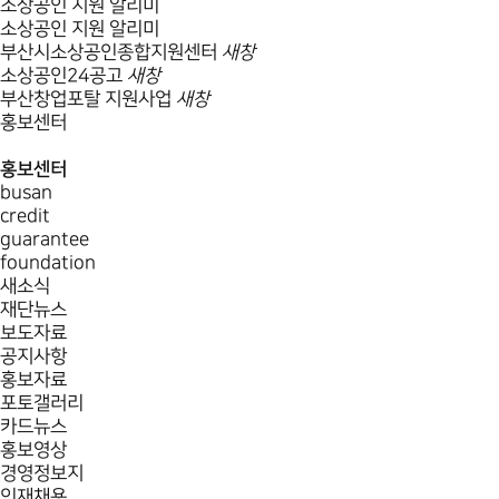
소상공인 지원 알리미
소상공인 지원 알리미
부산시소상공인종합지원센터
새창
소상공인24공고
새창
부산창업포탈 지원사업
새창
홍보센터
홍보센터
busan
credit
guarantee
foundation
새소식
재단뉴스
보도자료
공지사항
홍보자료
포토갤러리
카드뉴스
홍보영상
경영정보지
인재채용