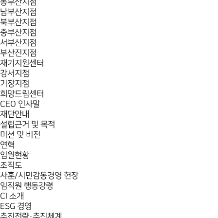
동부산지점
남부산지점
북부산지점
중부산지점
서부산지점
부산진지점
재기지원센터
강서지점
기장지점
희망드림센터
CEO 인사말
재단안내
설립근거 및 목적
미션 및 비전
연혁
임원현황
조직도
사훈/시민감동경영 헌장
임직원 행동강령
CI 소개
ESG 경영
추진전략·추진체계