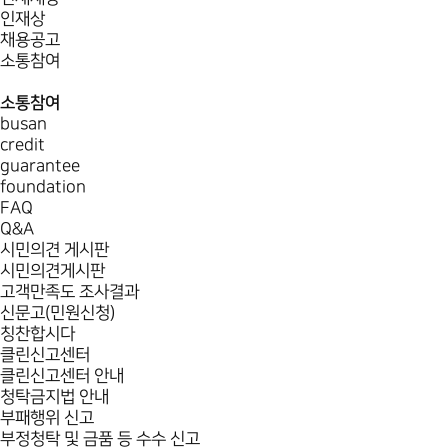
인재상
채용공고
소통참여
소통참여
busan
credit
guarantee
foundation
FAQ
Q&A
시민의견 게시판
시민의견게시판
고객만족도 조사결과
신문고(민원신청)
칭찬합시다
클린신고센터
클린신고센터 안내
청탁금지법 안내
부패행위 신고
부정청탁 및 금품 등 수수 신고