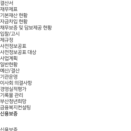
결산서
재무제표
기본재산 현황
자금차입 현황
채무보증 및 담보제공 현황
입찰/고시
제규정
사전정보공표
사전정보공표 대상
사업계획
일반현황
예산/결산
기관운영
이사회 의결사항
경영실적평가
기록물 관리
부산청년희망
금융복지컨설팅
신용보증
신용보증