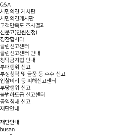
Q&A
시민의견 게시판
시민의견게시판
고객만족도 조사결과
신문고(민원신청)
칭찬합시다
클린신고센터
클린신고센터 안내
청탁금지법 안내
부패행위 신고
부정청탁 및 금품 등 수수 신고
입찰비리 등 피해신고센터
부당행위 신고
불법하도급 신고센터
공익침해 신고
재단안내
재단안내
busan