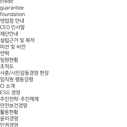
credit
guarantee
foundation
영업점 안내
CEO 인사말
재단안내
설립근거 및 목적
미션 및 비전
연혁
임원현황
조직도
사훈/시민감동경영 헌장
임직원 행동강령
CI 소개
ESG 경영
추진전략·추진체계
안전보건경영
활동현황
윤리경영
인권경영