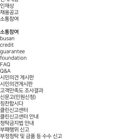
인재상
채용공고
소통참여
소통참여
busan
credit
guarantee
foundation
FAQ
Q&A
시민의견 게시판
시민의견게시판
고객만족도 조사결과
신문고(민원신청)
칭찬합시다
클린신고센터
클린신고센터 안내
청탁금지법 안내
부패행위 신고
부정청탁 및 금품 등 수수 신고