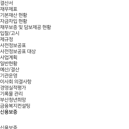
결산서
재무제표
기본재산 현황
자금차입 현황
채무보증 및 담보제공 현황
입찰/고시
제규정
사전정보공표
사전정보공표 대상
사업계획
일반현황
예산/결산
기관운영
이사회 의결사항
경영실적평가
기록물 관리
부산청년희망
금융복지컨설팅
신용보증
신용보증