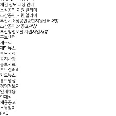
채권 양도 대상 안내
소상공인 지원 알리미
소상공인 지원 알리미
부산시소상공인종합지원센터
새창
소상공인24공고
새창
부산창업포탈 지원사업
새창
홍보센터
새소식
재단뉴스
보도자료
공지사항
홍보자료
포토갤러리
카드뉴스
홍보영상
경영정보지
인재채용
인재상
채용공고
소통참여
FAQ