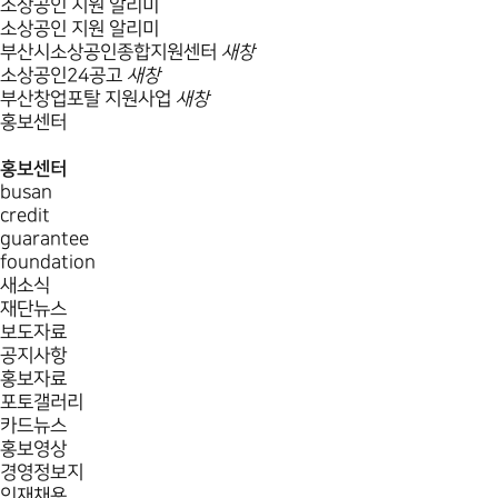
소상공인 지원 알리미
소상공인 지원 알리미
부산시소상공인종합지원센터
새창
소상공인24공고
새창
부산창업포탈 지원사업
새창
홍보센터
홍보센터
busan
credit
guarantee
foundation
새소식
재단뉴스
보도자료
공지사항
홍보자료
포토갤러리
카드뉴스
홍보영상
경영정보지
인재채용