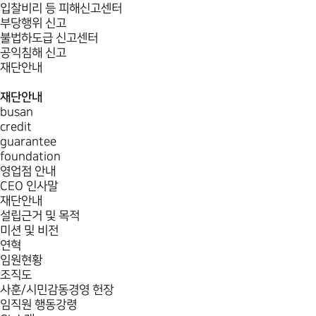
입찰비리 등 피해신고센터
부당행위 신고
불법하도급 신고센터
공익침해 신고
재단안내
재단안내
busan
credit
guarantee
foundation
영업점 안내
CEO 인사말
재단안내
설립근거 및 목적
미션 및 비전
연혁
임원현황
조직도
사훈/시민감동경영 헌장
임직원 행동강령