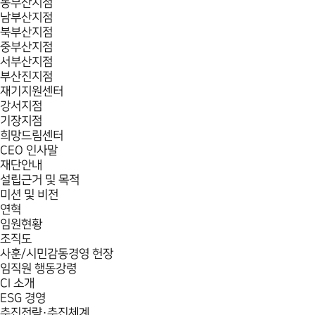
동부산지점
남부산지점
북부산지점
중부산지점
서부산지점
부산진지점
재기지원센터
강서지점
기장지점
희망드림센터
CEO 인사말
재단안내
설립근거 및 목적
미션 및 비전
연혁
임원현황
조직도
사훈/시민감동경영 헌장
임직원 행동강령
CI 소개
ESG 경영
추진전략·추진체계