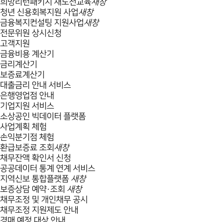
희망리턴패키지 재도전교육
새창
청년 신용회복지원 사업
새창
금융복지컨설팅 지원사업
새창
전문위원 상시신청
고객지원
금융비용 계산기
금리계산기
보증료계산기
대출금리 안내 서비스
은행영업점 안내
기업지원 서비스
소상공인 빅데이터 플랫폼
사업계획 체험
손익분기점 체험
환급보증료 조회
새창
채무잔액 확인서 신청
공공데이터 통계 연계 서비스
지역신보 통합플랫폼
새창
보증상담 예약·조회
새창
채무조정 및 개인채무 공시
채무조정 지원제도 안내
경매 예정 대상 안내