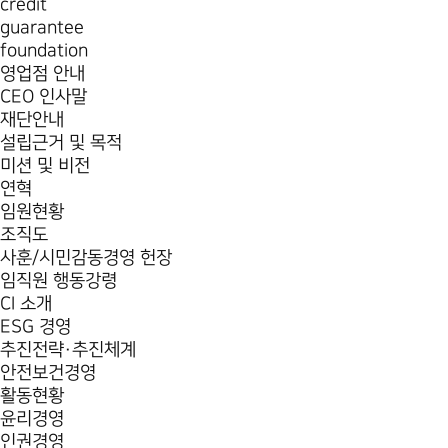
credit
guarantee
foundation
영업점 안내
CEO 인사말
재단안내
설립근거 및 목적
미션 및 비전
연혁
임원현황
조직도
사훈/시민감동경영 헌장
임직원 행동강령
CI 소개
ESG 경영
추진전략·추진체계
안전보건경영
활동현황
윤리경영
인권경영