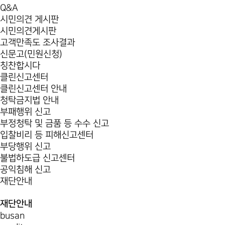
Q&A
시민의견 게시판
시민의견게시판
고객만족도 조사결과
신문고(민원신청)
칭찬합시다
클린신고센터
클린신고센터 안내
청탁금지법 안내
부패행위 신고
부정청탁 및 금품 등 수수 신고
입찰비리 등 피해신고센터
부당행위 신고
불법하도급 신고센터
공익침해 신고
재단안내
재단안내
busan