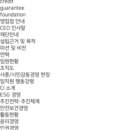
credit
guarantee
foundation
영업점 안내
CEO 인사말
재단안내
설립근거 및 목적
미션 및 비전
연혁
임원현황
조직도
사훈/시민감동경영 헌장
임직원 행동강령
CI 소개
ESG 경영
추진전략·추진체계
안전보건경영
활동현황
윤리경영
인권경영