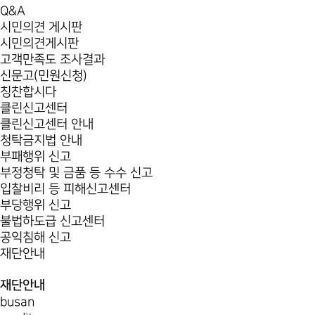
Q&A
시민의견 게시판
시민의견게시판
고객만족도 조사결과
신문고(민원신청)
칭찬합시다
클린신고센터
클린신고센터 안내
청탁금지법 안내
부패행위 신고
부정청탁 및 금품 등 수수 신고
입찰비리 등 피해신고센터
부당행위 신고
불법하도급 신고센터
공익침해 신고
재단안내
재단안내
busan