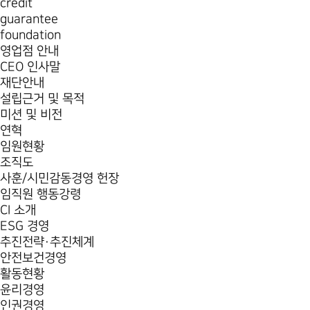
credit
guarantee
foundation
영업점 안내
CEO 인사말
재단안내
설립근거 및 목적
미션 및 비전
연혁
임원현황
조직도
사훈/시민감동경영 헌장
임직원 행동강령
CI 소개
ESG 경영
추진전략·추진체계
안전보건경영
활동현황
윤리경영
인권경영