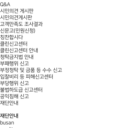
Q&A
시민의견 게시판
시민의견게시판
고객만족도 조사결과
신문고(민원신청)
칭찬합시다
클린신고센터
클린신고센터 안내
청탁금지법 안내
부패행위 신고
부정청탁 및 금품 등 수수 신고
입찰비리 등 피해신고센터
부당행위 신고
불법하도급 신고센터
공익침해 신고
재단안내
재단안내
busan