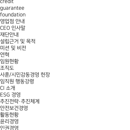
credit
guarantee
foundation
영업점 안내
CEO 인사말
재단안내
설립근거 및 목적
미션 및 비전
연혁
임원현황
조직도
사훈/시민감동경영 헌장
임직원 행동강령
CI 소개
ESG 경영
추진전략·추진체계
안전보건경영
활동현황
윤리경영
인권경영