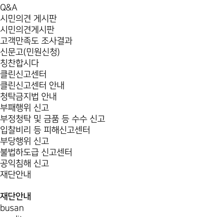
Q&A
시민의견 게시판
시민의견게시판
고객만족도 조사결과
신문고(민원신청)
칭찬합시다
클린신고센터
클린신고센터 안내
청탁금지법 안내
부패행위 신고
부정청탁 및 금품 등 수수 신고
입찰비리 등 피해신고센터
부당행위 신고
불법하도급 신고센터
공익침해 신고
재단안내
재단안내
busan